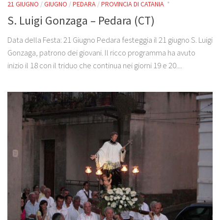
21 GIUGNO
/
GIUGNO
/
PEDARA
/
PROVINCIA DI CATANIA
*
S. Luigi Gonzaga – Pedara (CT)
Data della Festa: 21 Giugno Pedara festeggia il 21 giugno S. Luigi
Gonzaga, patrono dei giovani. Il ricco programma ha avuto
inizio il 18 con il triduo che continua nei giorni 19 e 20....