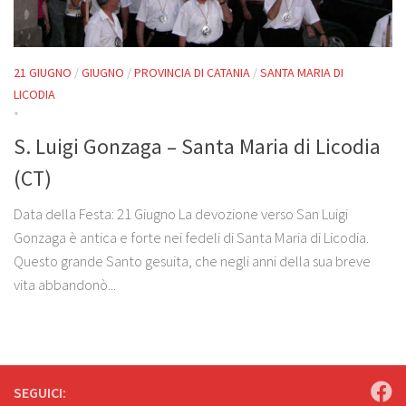
21 GIUGNO
/
GIUGNO
/
PROVINCIA DI CATANIA
/
SANTA MARIA DI
LICODIA
*
S. Luigi Gonzaga – Santa Maria di Licodia
(CT)
Data della Festa: 21 Giugno La devozione verso San Luigi
Gonzaga è antica e forte nei fedeli di Santa Maria di Licodia.
Questo grande Santo gesuita, che negli anni della sua breve
vita abbandonò...
SEGUICI: