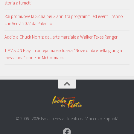
storia a fumetti
Rai promuove la Sicilia per 2 anni tra programmi ed eventi: L’Anno
che Verrà 2027 da Palermo
Addio a Chuck Norris: dall’arte marziale a Walker Texas Ranger
TIMVISION Play: in anteprima esclusiva “Nove ombre nella giungla
messicana” con Eric McCormack
© 2006 - 2026 Isola In Festa - Ideato da Vincenzo Zappalà