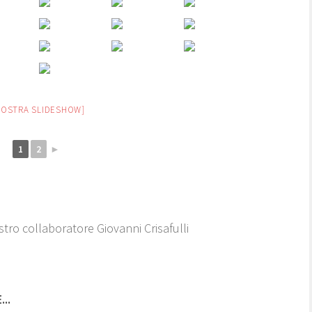
MOSTRA SLIDESHOW]
1
2
►
tro collaboratore Giovanni Crisafulli
..