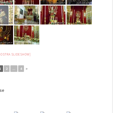
MOSTRA SLIDESHOW]
1
2
...
4
►
ese