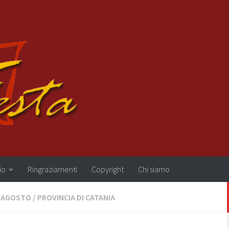
io
Ringraziamenti
Copyright
Chi siamo
I AGOSTO
/
PROVINCIA DI CATANIA