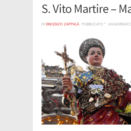
S. Vito Martire – M
DI
VINCENZO ZAPPALÀ
· PUBBLICATO
*
· AGGIORNAT