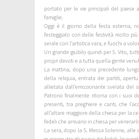
portato per le vie principali del paese 
famiglie.
Oggi è il giorno della festa esterna, n
festeggiato con delle festività molto p
serale con l’artistica vara, e fuochi a volo
Un grande giubilo quindi per S. Vito, tutt
propri devoti e a tutta quella gente venut
La mattina, dopo una precedente lunga s
della reliquia, entrata dei partiti, apert
allietata dall’emozionante svelata del s
Patrono finalmente ritorna con i suoi de
presenti, tra preghiere e canti, che l’
all’altare maggiore della chiesa per la c
fedeli che arrivano in chiesa per venerarl
La sera, dopo la S. Messa Solenne, alle or
in piazza, tra gli evviva dei fedeli, lo sv