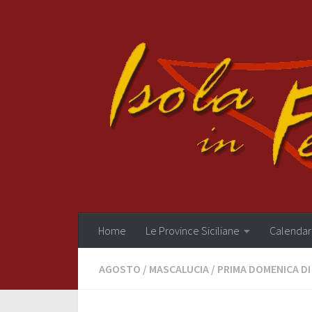
Salta al contenuto
Home
Le Province Siciliane
Calendar
AGOSTO
/
MASCALUCIA
/
PRIMA DOMENICA D