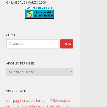
ON LINE DAL 28 MARZO 2006
CERCA
Ricerca
per:
ARCHIVIO PER MESE
Archivio
per
Mese
SPAZIOPLAY.IT
Compagni di scuola torna in TV: Retequattro
propone il film restaurato di Carlo Verdone