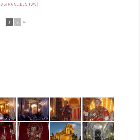
MOSTRA SLIDESHOW]
1
2
►