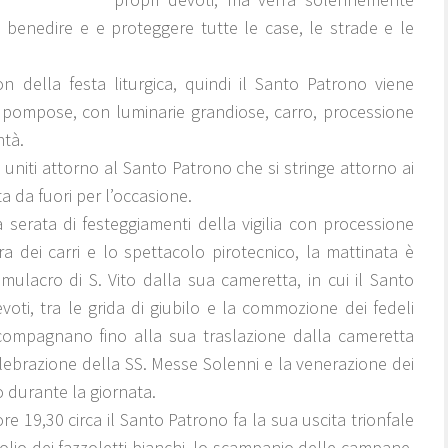
a benedire e e proteggere tutte le case, le strade e le
on della festa liturgica, quindi il Santo Patrono viene
iù pompose, con luminarie grandiose, carro, processione
ntà.
i uniti attorno al Santo Patrono che si stringe attorno ai
a da fuori per l’occasione.
erata di festeggiamenti della vigilia con processione
ura dei carri e lo spettacolo pirotecnico, la mattinata è
imulacro di S. Vito dalla sua cameretta, in cui il Santo
voti, tra le grida di giubilo e la commozione dei fedeli
accompagnano fino alla sua traslazione dalla cameretta
elebrazione della SS. Messe Solenni e la venerazione dei
o durante la giornata.
e 19,30 circa il Santo Patrono fa la sua uscita trionfale
entolio dei fazzoletti bianchi, lo scampanio delle campane,